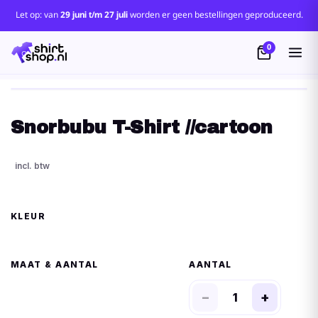
Let op: van
29 juni t/m 27 juli
worden er geen bestellingen geproduceerd.
0
Snorbubu T-Shirt //cartoon
KLEUR
MAAT
AANTAL
−
+