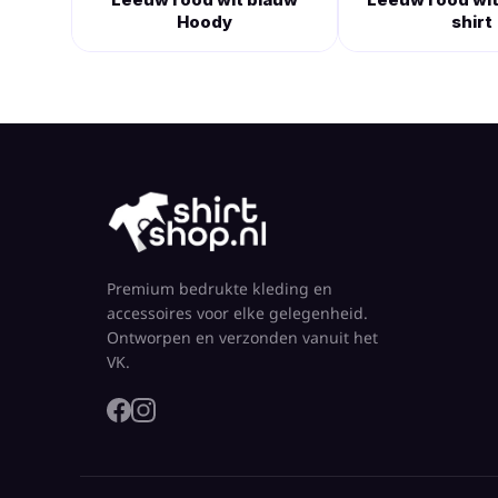
Hoody
shirt
Premium bedrukte kleding en
accessoires voor elke gelegenheid.
Ontworpen en verzonden vanuit het
VK.