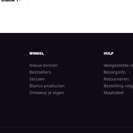
WINKEL
HULP
Nieuw binnen
Veelgestelde 
Bestsellers
Bezorginfo
Seizoen
Retourneren
Blanco producten
Bestelling vol
Ontwerp je eigen
Maattabel