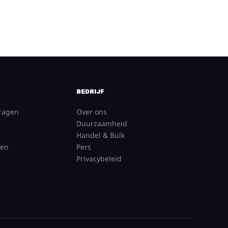
BEDRIJF
vragen
Over ons
Duurzaamheid
Handel & Bulk
gen
Pers
Privacybeleid