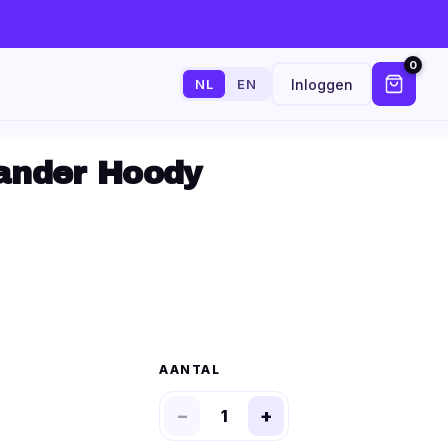
0
Inloggen
NL
EN
ander Hoody
AANTAL
−
+