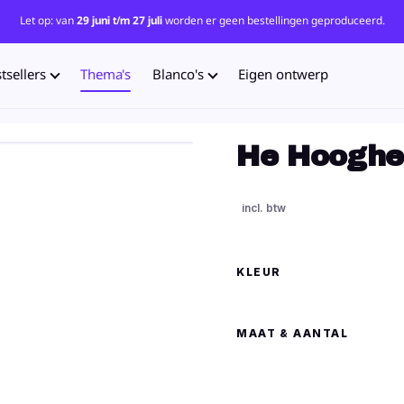
Let op: van
29 juni t/m 27 juli
worden er geen bestellingen geproduceerd.
tsellers
Thema's
Blanco's
Eigen ontwerp
He Hooghe
KLEUR
MAAT