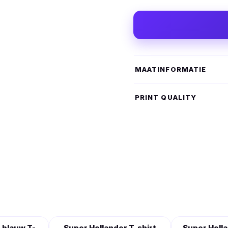
MAATINFORMATIE
PRINT QUALITY
 blauw T-
Super Hollander T-shirt
Super Holl