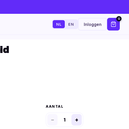
0
Inloggen
NL
EN
id
AANTAL
−
+