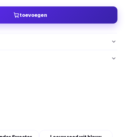
toevoegen
ander Sweater
Leeuw rood wit blauw