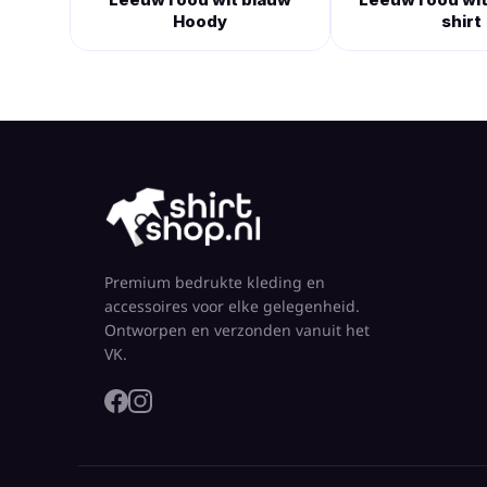
Hoody
shirt
Premium bedrukte kleding en
accessoires voor elke gelegenheid.
Ontworpen en verzonden vanuit het
VK.