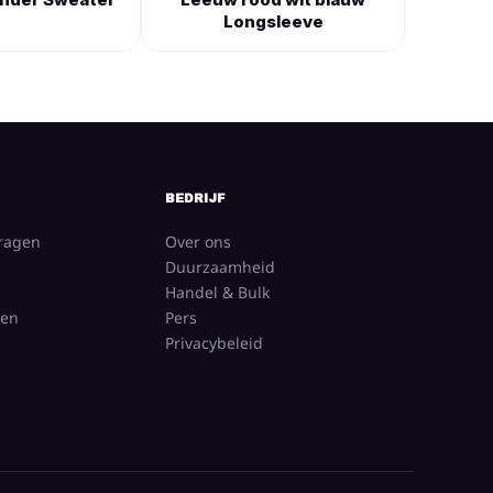
Longsleeve
BEDRIJF
vragen
Over ons
Duurzaamheid
Handel & Bulk
gen
Pers
Privacybeleid