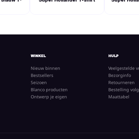
WINKEL
HULP
Nieuw binnen
Veelgestelde 
Bestsellers
Bezorginfo
Seizoen
Retourneren
Blanco producten
Bestelling vol
Ontwerp je eigen
Maattabel