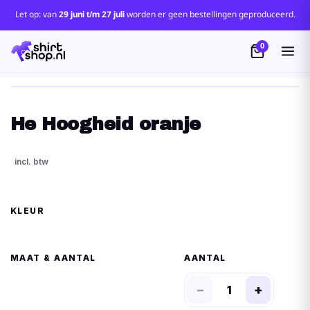
Let op: van
29 juni t/m 27 juli
worden er geen bestellingen geproduceerd.
0
He Hoogheid oranje
KLEUR
MAAT
AANTAL
−
+