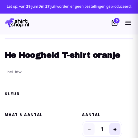
Let op: van
29 juni t/m 27 juli
worden er geen bestellingen geproduceerd.
0
He Hoogheid T-shirt oranje
KLEUR
MAAT
AANTAL
−
+