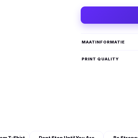
MAATINFORMATIE
PRINT QUALITY
em T-Shirt
Dont Stop Until You Are
Be Strong