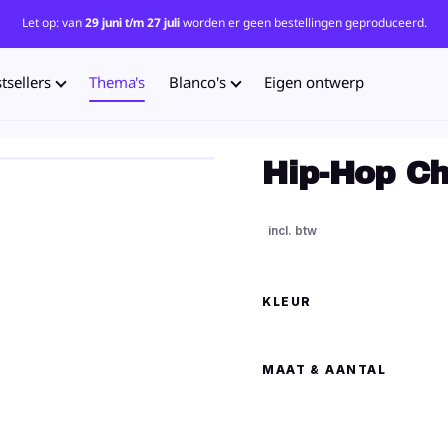
Let op: van
29 juni t/m 27 juli
worden er geen bestellingen geproduceerd.
tsellers
Thema's
Blanco's
Eigen ontwerp
Hip-Hop Chi
KLEUR
MAAT