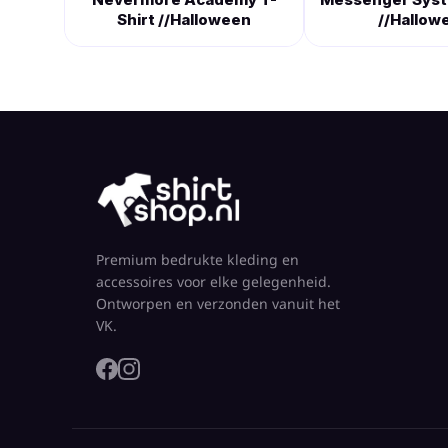
Shirt //Halloween
//Hallow
Premium bedrukte kleding en
accessoires voor elke gelegenheid.
Ontworpen en verzonden vanuit het
VK.