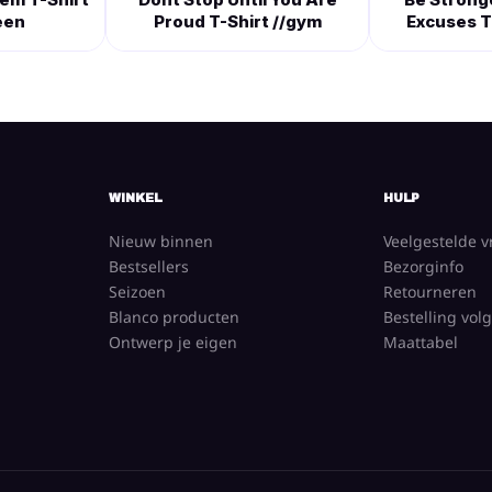
een
Proud T-Shirt //gym
Excuses T
WINKEL
HULP
Nieuw binnen
Veelgestelde 
Bestsellers
Bezorginfo
Seizoen
Retourneren
Blanco producten
Bestelling vol
Ontwerp je eigen
Maattabel