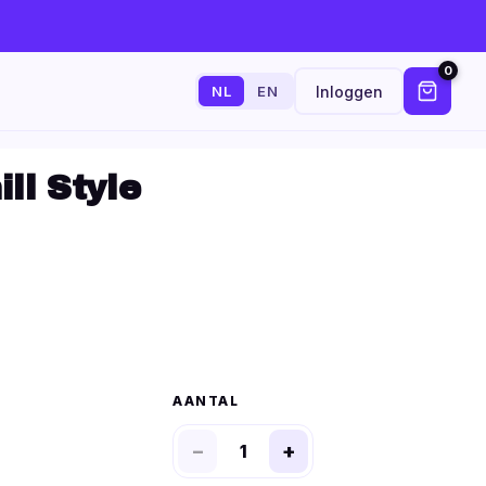
0
Inloggen
NL
EN
ll Style
AANTAL
−
+