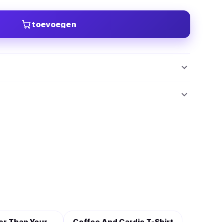
toevoegen
er Than Your
Coffee And Cardio T-Shirt