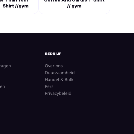
- Shirt //gym
// gym
BEDRIJF
vragen
Over ons
Duurzaamheid
Handel & Bulk
gen
Pers
Privacybeleid