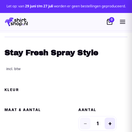
Let op: van
29 juni t/m 27 juli
worden er geen bestellingen geproduceerd.
0
Stay Fresh Spray Style
KLEUR
MAAT
AANTAL
−
+