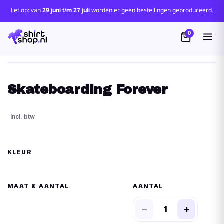
Let op: van
29 juni t/m 27 juli
worden er geen bestellingen geproduceerd.
0
Skateboarding Forever
KLEUR
MAAT
AANTAL
−
+