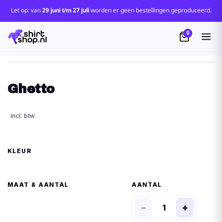
Let op: van
29 juni t/m 27 juli
worden er geen bestellingen geproduceerd.
0
Ghetto
KLEUR
MAAT
AANTAL
−
+