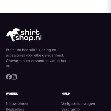
Premium bedrukte kleding en
accessoires voor elke gelegenheid.
Ontworpen en verzonden vanuit het
VK.
WINKEL
HULP
Nieuw binnen
Veelgestelde vragen
Bestsellers
Bezorginfo