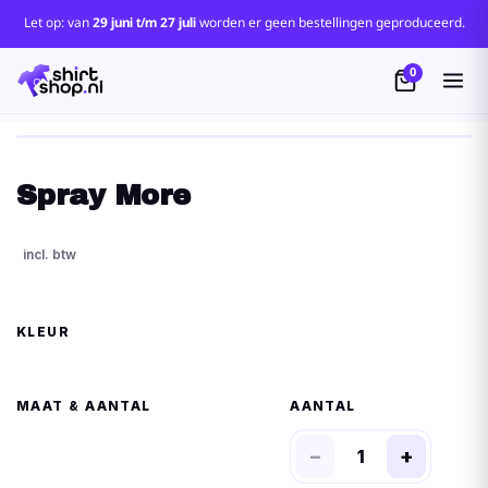
Let op: van
29 juni t/m 27 juli
worden er geen bestellingen geproduceerd.
0
Spray More
KLEUR
MAAT
AANTAL
−
+