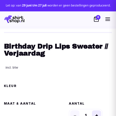
Let op: van
29 juni t/m 27 juli
worden er geen bestellingen geproduceerd.
0
Birthday Drip Lips Sweater //
Verjaardag
KLEUR
MAAT
AANTAL
−
+