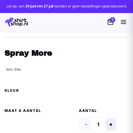
Let op: van
29 juni t/m 27 juli
worden er geen bestellingen geproduceerd.
0
Spray More
KLEUR
MAAT
AANTAL
−
+