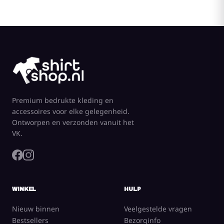
Premium bedrukte kleding en
accessoires voor elke gelegenheid.
Ontworpen en verzonden vanuit het
VK.
WINKEL
HULP
Nieuw binnen
Veelgestelde vragen
Bestsellers
Bezorginfo