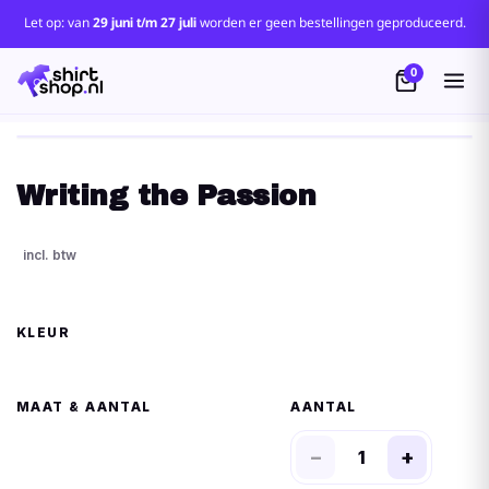
Let op: van
29 juni t/m 27 juli
worden er geen bestellingen geproduceerd.
0
Writing the Passion
KLEUR
MAAT
AANTAL
−
+