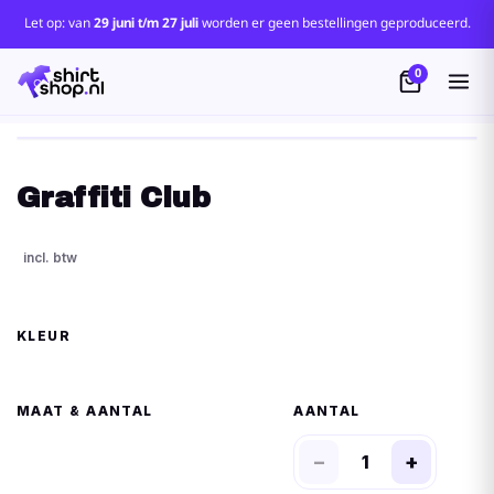
Let op: van
29 juni t/m 27 juli
worden er geen bestellingen geproduceerd.
0
Graffiti Club
KLEUR
MAAT
AANTAL
−
+