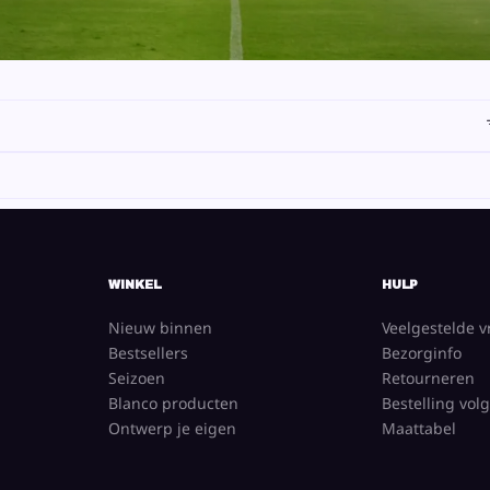
WINKEL
HULP
Nieuw binnen
Veelgestelde 
Bestsellers
Bezorginfo
Seizoen
Retourneren
Blanco producten
Bestelling vol
Ontwerp je eigen
Maattabel
 Sweater
Leeuw rood wit blauw Hoody
Leeuw rood wi
Toevoegen
Maat
Toevoegen
Maat