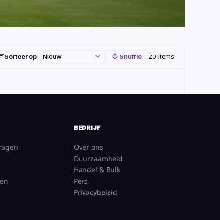
Sorteer op
20 items
↻ Shuffle
BEDRIJF
vragen
Over ons
Duurzaamheid
Handel & Bulk
gen
Pers
Privacybeleid
t blauw T-shirt
Super Hollander Hoody
Toevoegen
Maat
Toevoegen