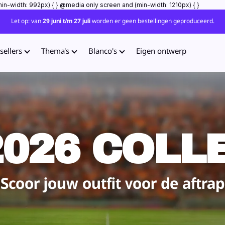
in-width: 992px) {
} @media only screen and (min-width: 1210px) {
}
Let op: van
29 juni t/m 27 juli
worden er geen bestellingen geproduceerd.
sellers
Thema's
Blanco's
Eigen ontwerp
026 COLL
Scoor jouw outfit voor de aftrap