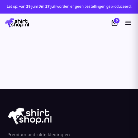
Let op: van
29 juni t/m 27 juli
worden er geen bestellingen geproduceerd.
0
Premium bedrukte kleding en