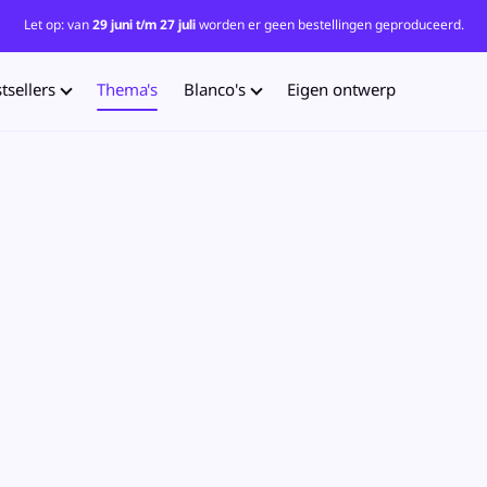
Let op: van
29 juni t/m 27 juli
worden er geen bestellingen geproduceerd.
tsellers
Thema's
Blanco's
Eigen ontwerp