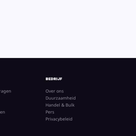
BEDRIJF
vragen
Over ons
Duurzaamheid
Handel & Bulk
gen
Pers
Privacybeleid