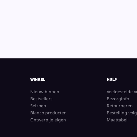
WINKEL
HULP
Nieuw binnen
Veelgestelde 
Bestsellers
Bezorginfo
Seizoen
Retourneren
Blanco producten
Bestelling vol
Ontwerp je eigen
Maattabel