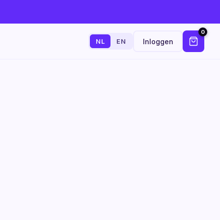
0
Inloggen
NL
EN