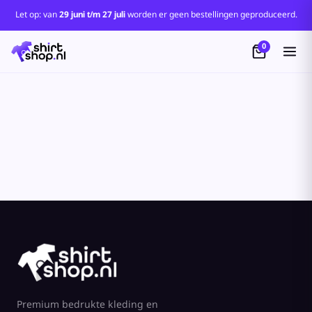
Let op: van
29 juni t/m 27 juli
worden er geen bestellingen geproduceerd.
0
Premium bedrukte kleding en