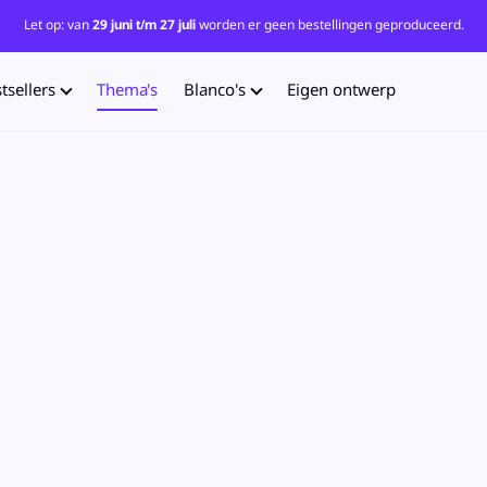
Let op: van
29 juni t/m 27 juli
worden er geen bestellingen geproduceerd.
tsellers
Thema's
Blanco's
Eigen ontwerp