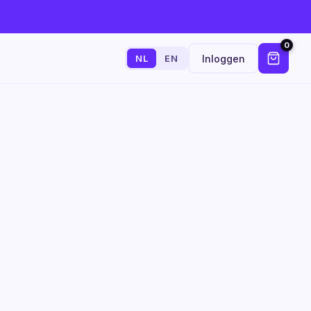
0
Inloggen
NL
EN