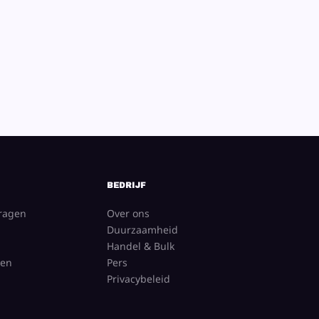
BEDRIJF
vragen
Over ons
Duurzaamheid
Handel & Bulk
gen
Pers
Privacybeleid