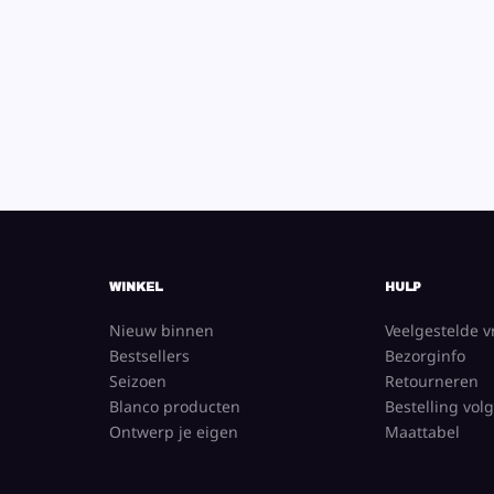
WINKEL
HULP
Nieuw binnen
Veelgestelde 
Bestsellers
Bezorginfo
Seizoen
Retourneren
Blanco producten
Bestelling vol
Ontwerp je eigen
Maattabel