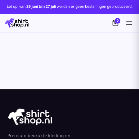
Standaard
Let op: van
29 juni t/m 27 juli
worden er geen bestellingen geproduceerd.
Price: Lowest First
0
Price: Highest First
Date Added
Premium bedrukte kleding en