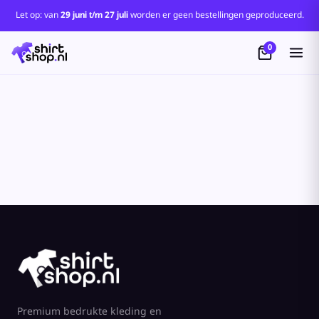
Let op: van
29 juni t/m 27 juli
worden er geen bestellingen geproduceerd.
0
Premium bedrukte kleding en