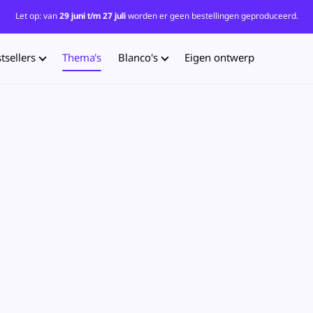
Let op: van
29 juni t/m 27 juli
worden er geen bestellingen geproduceerd.
tsellers
Thema's
Blanco's
Eigen ontwerp