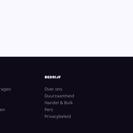
BEDRIJF
vragen
Over ons
Duurzaamheid
Handel & Bulk
gen
Pers
Privacybeleid