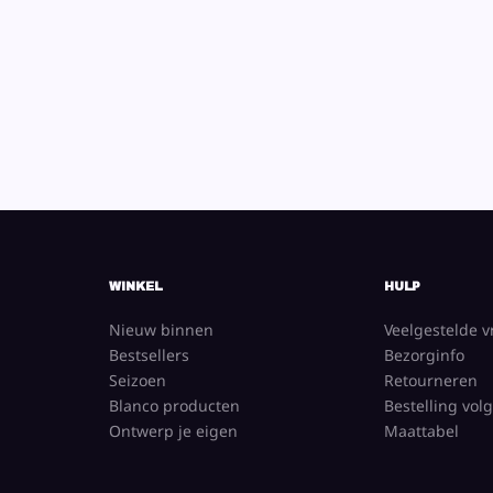
WINKEL
HULP
Nieuw binnen
Veelgestelde 
Bestsellers
Bezorginfo
Seizoen
Retourneren
Blanco producten
Bestelling vol
Ontwerp je eigen
Maattabel