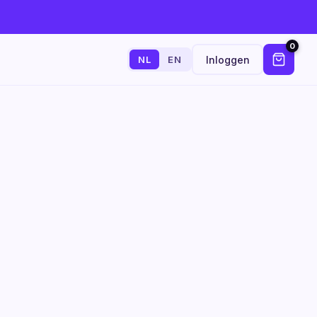
0
Inloggen
NL
EN