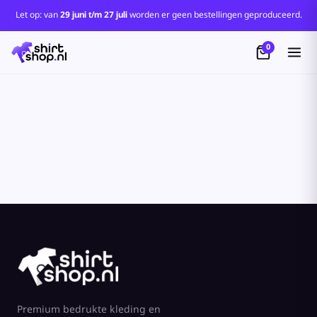
Standaard
Let op: van
29 juni t/m 27 juli
worden er geen bestellingen geproduceerd.
Price: Lowest First
0
Price: Highest First
Date Added
Premium bedrukte kleding en