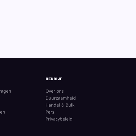
BEDRIJF
vragen
Over ons
Duurzaamheid
Handel & Bulk
gen
Pers
Privacybeleid