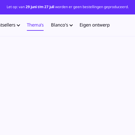
Let op: van
29 juni t/m 27 juli
worden er geen bestellingen geproduceerd.
tsellers
Thema's
Blanco's
Eigen ontwerp