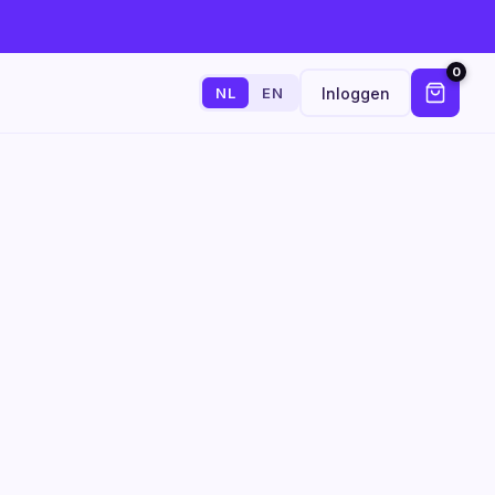
0
Inloggen
NL
EN