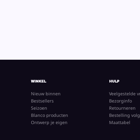
WINKEL
HULP
Nieuw binnen
Veelgestelde 
Bestsellers
Bezorginfo
Seizoen
Retourneren
Blanco producten
Bestelling vol
Ontwerp je eigen
Maattabel