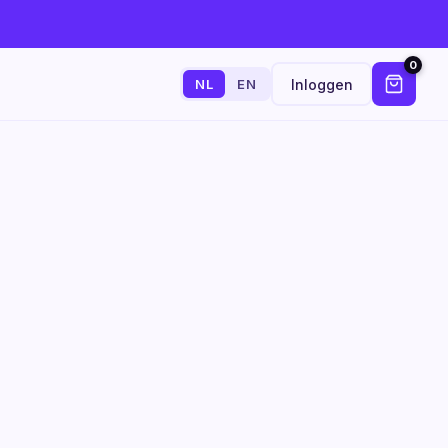
0
Inloggen
NL
EN