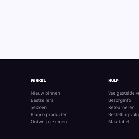
WINKEL
HULP
Nieuw binnen
Veelgestelde 
Bestsellers
Bezorginfo
Seizoen
Retourneren
Blanco producten
Bestelling vol
Ontwerp je eigen
Maattabel