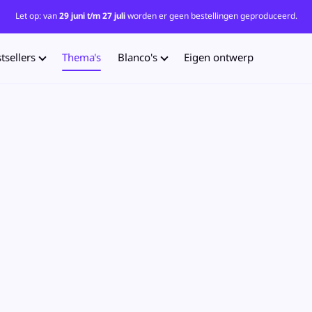
Let op: van
29 juni t/m 27 juli
worden er geen bestellingen geproduceerd.
tsellers
Thema's
Blanco's
Eigen ontwerp