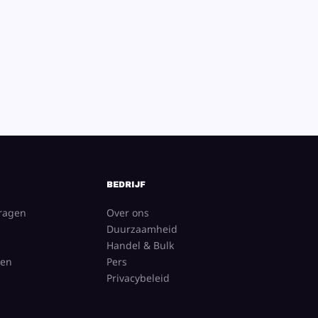
BEDRIJF
vragen
Over ons
Duurzaamheid
Handel & Bulk
gen
Pers
Privacybeleid