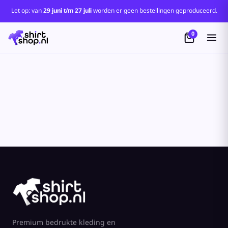
Let op: van
29 juni t/m 27 juli
worden er geen bestellingen geproduceerd.
0
Premium bedrukte kleding en