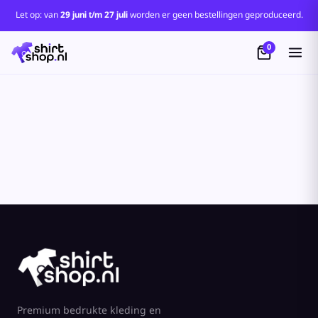
Let op: van
29 juni t/m 27 juli
worden er geen bestellingen geproduceerd.
0
Premium bedrukte kleding en