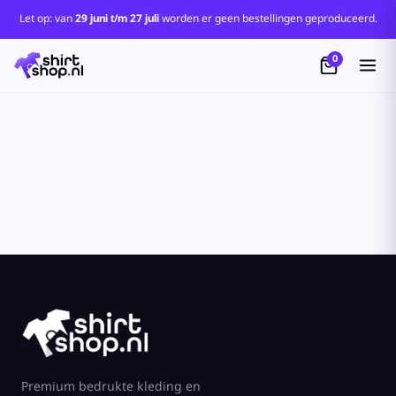
Let op: van
29 juni t/m 27 juli
worden er geen bestellingen geproduceerd.
0
Premium bedrukte kleding en