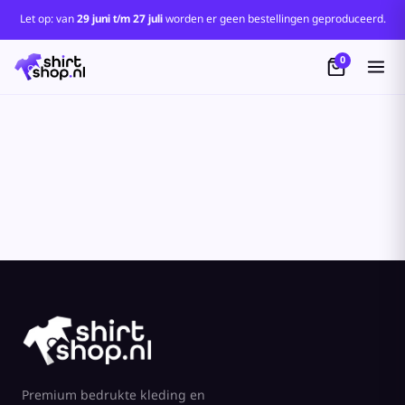
Standaard
Let op: van
29 juni t/m 27 juli
worden er geen bestellingen geproduceerd.
Price: Lowest First
0
Price: Highest First
Date Added
Premium bedrukte kleding en