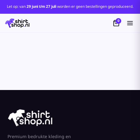
Standaard
Let op: van
29 juni t/m 27 juli
worden er geen bestellingen geproduceerd.
Price: Lowest First
0
Price: Highest First
Date Added
Premium bedrukte kleding en