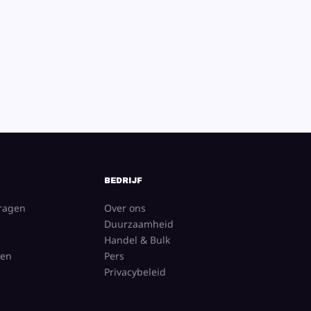
BEDRIJF
vragen
Over ons
Duurzaamheid
Handel & Bulk
gen
Pers
Privacybeleid