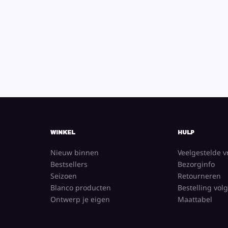
WINKEL
HULP
Nieuw binnen
Veelgestelde 
Bestsellers
Bezorginfo
Seizoen
Retourneren
Blanco producten
Bestelling vol
Ontwerp je eigen
Maattabel