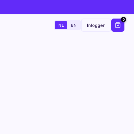
0
Inloggen
NL
EN