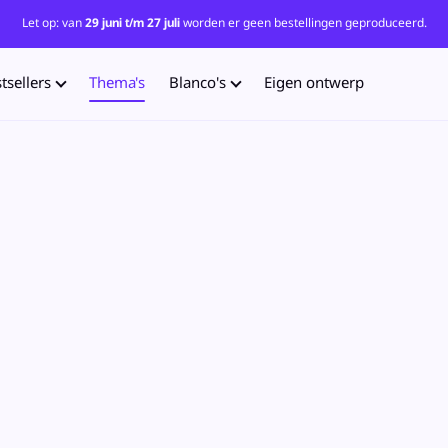
Let op: van
29 juni t/m 27 juli
worden er geen bestellingen geproduceerd.
tsellers
Thema's
Blanco's
Eigen ontwerp