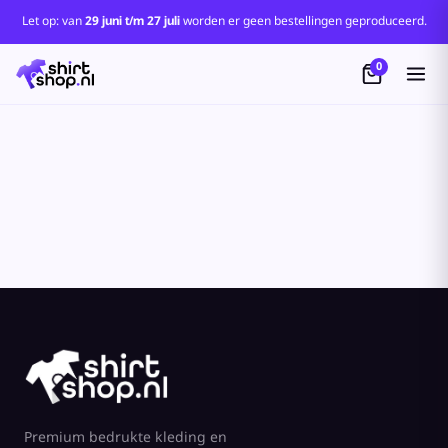
Standaard
Let op: van
29 juni t/m 27 juli
worden er geen bestellingen geproduceerd.
Price: Lowest First
0
Price: Highest First
Date Added
Premium bedrukte kleding en