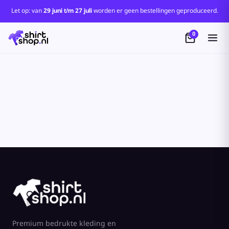
Let op: van
29 juni t/m 27 juli
worden er geen bestellingen geproduceerd.
0
Premium bedrukte kleding en