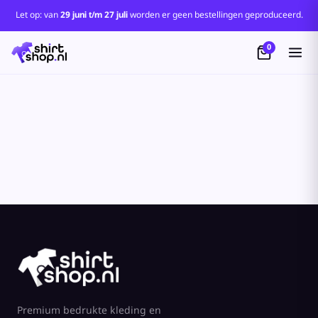
Let op: van
29 juni t/m 27 juli
worden er geen bestellingen geproduceerd.
0
Premium bedrukte kleding en