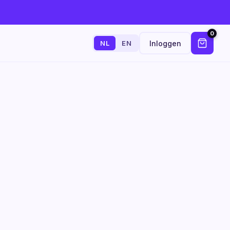
0
Inloggen
NL
EN