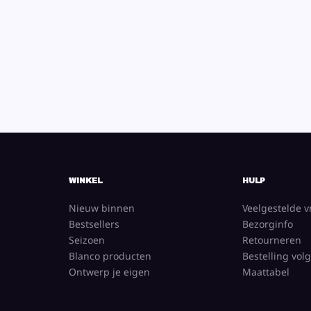
WINKEL
HULP
Nieuw binnen
Veelgestelde 
Bestsellers
Bezorginfo
Seizoen
Retourneren
Blanco producten
Bestelling vol
Ontwerp je eigen
Maattabel