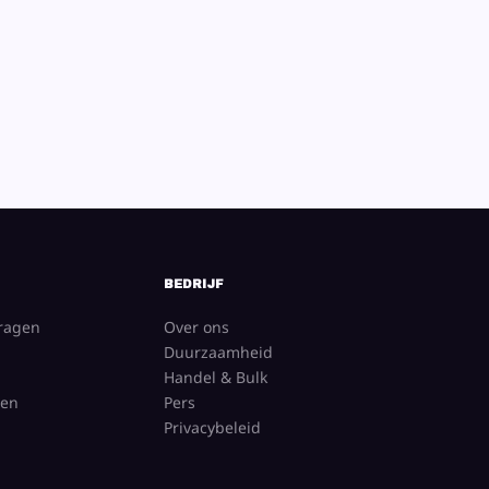
BEDRIJF
vragen
Over ons
Duurzaamheid
Handel & Bulk
gen
Pers
Privacybeleid