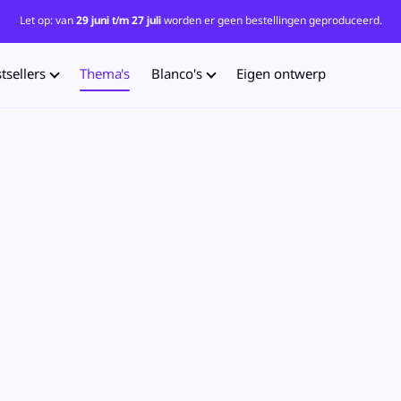
Let op: van
29 juni t/m 27 juli
worden er geen bestellingen geproduceerd.
tsellers
Thema's
Blanco's
Eigen ontwerp