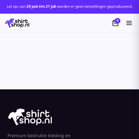
Let op: van
29 juni t/m 27 juli
worden er geen bestellingen geproduceerd.
0
Premium bedrukte kleding en