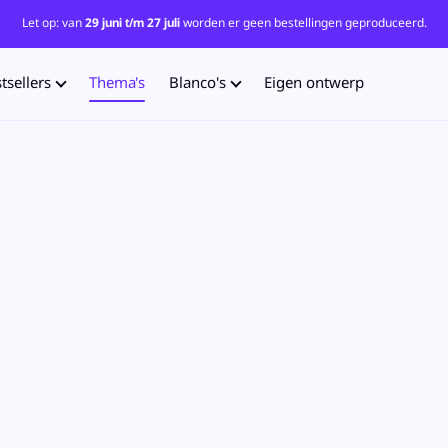
Let op: van
29 juni t/m 27 juli
worden er geen bestellingen geproduceerd.
tsellers
Thema's
Blanco's
Eigen ontwerp