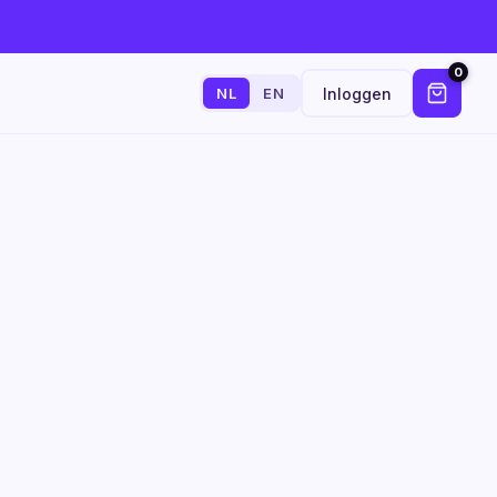
0
Inloggen
NL
EN