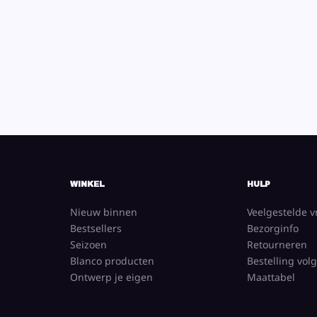
WINKEL
HULP
Nieuw binnen
Veelgestelde 
Bestsellers
Bezorginfo
Seizoen
Retourneren
Blanco producten
Bestelling vol
Ontwerp je eigen
Maattabel