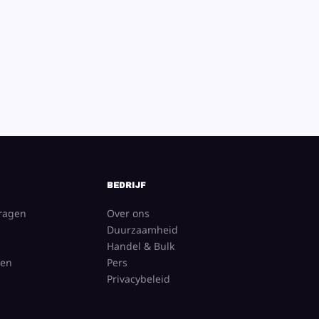
BEDRIJF
vragen
Over ons
Duurzaamheid
Handel & Bulk
gen
Pers
Privacybeleid