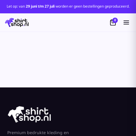
Let op: van
29 juni t/m 27 juli
worden er geen bestellingen geproduceerd.
0
Premium bedrukte kleding en