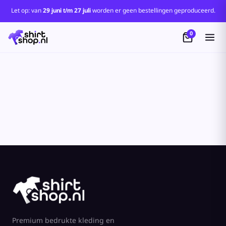
Standaard
Let op: van
29 juni t/m 27 juli
worden er geen bestellingen geproduceerd.
Price: Lowest First
0
Price: Highest First
Date Added
Premium bedrukte kleding en