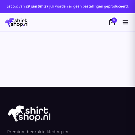
Let op: van
29 juni t/m 27 juli
worden er geen bestellingen geproduceerd.
0
Premium bedrukte kleding en