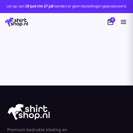
Standaard
Let op: van
29 juni t/m 27 juli
worden er geen bestellingen geproduceerd.
Price: Lowest First
0
Price: Highest First
Date Added
Premium bedrukte kleding en