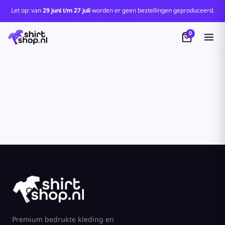
Standaard
Let op: van
29 juni t/m 27 juli
worden er geen bestellingen geproduceerd.
Price: Lowest First
0
Price: Highest First
Date Added
Premium bedrukte kleding en