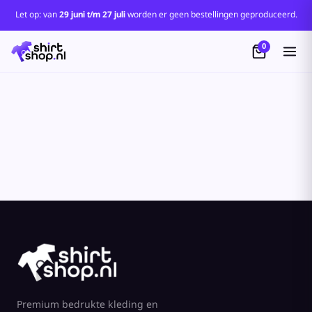
Let op: van
29 juni t/m 27 juli
worden er geen bestellingen geproduceerd.
0
Premium bedrukte kleding en