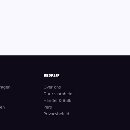
BEDRIJF
vragen
Over ons
Duurzaamheid
Handel & Bulk
gen
Pers
Privacybeleid