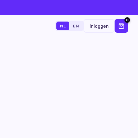
0
Inloggen
NL
EN