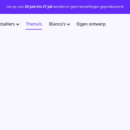
Let op: van
29 juni t/m 27 juli
worden er geen bestellingen geproduceerd.
tsellers
Thema's
Blanco's
Eigen ontwerp