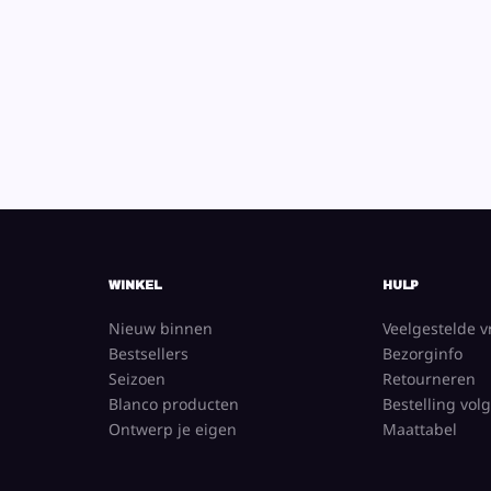
WINKEL
HULP
Nieuw binnen
Veelgestelde 
Bestsellers
Bezorginfo
Seizoen
Retourneren
Blanco producten
Bestelling vol
Ontwerp je eigen
Maattabel