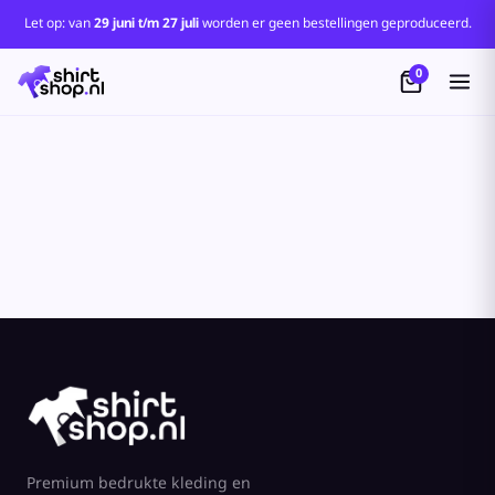
Let op: van
29 juni t/m 27 juli
worden er geen bestellingen geproduceerd.
0
Premium bedrukte kleding en