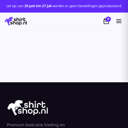
Let op: van
29 juni t/m 27 juli
worden er geen bestellingen geproduceerd.
0
Premium bedrukte kleding en